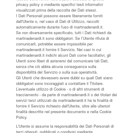
privacy policy o mediante specifici testi informativi
visualizzati prima della raccolta dei Dati stessi.
I Dati Personali possono essere liberamente forniti
dall'Utente o, nel caso di Dati di Utilizzo, raccolti
automaticamente durante l'uso di martinadenardi.it.
Se non diversamente specificato, tutti i Dati richiesti da
martinadenardi.it sono obbligatori. Se l’Utente rifiuta di
comunicarli, potrebbe essere impossibile per
martinadenardi.it fornire il Servizio. Nei casi in cui
martinadenardi.it indichi alcuni Dati come facoltativi, gli
Utenti sono liberi di astenersi dal comunicare tali Dati,
senza che ciò abbia alcuna conseguenza sulla
disponibilità del Servizio o sulla sua operatività.
Gli Utenti che dovessero avere dubbi su quali Dati siano
obbligatori sono incoraggiati a contattare il Titolare.
L’eventuale utilizzo di Cookie - o di altri strumenti di
tracciamento - da parte di martinadenardi.it o dei titolari dei
servizi terzi utilizzati da martinadenardi.it ha la finalità di
fornire il Servizio richiesto dall'Utente, oltre alle ulteriori
finalità descritte nel presente documento e nella Cookie
Policy.
L'Utente si assume la responsabilità dei Dati Personali di
terzi ottenuti, pubblicati o condivisi mediante