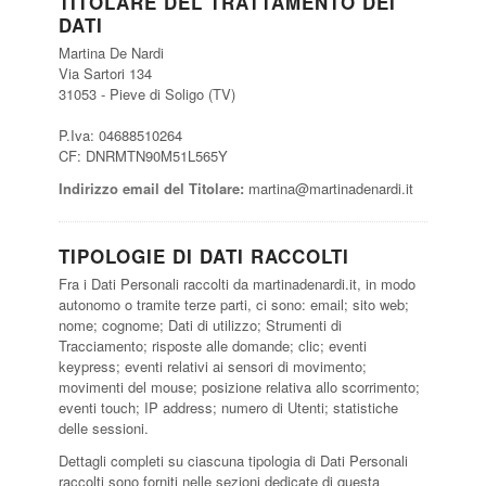
TITOLARE DEL TRATTAMENTO DEI
DATI
Martina De Nardi
Via Sartori 134
31053 - Pieve di Soligo (TV)
P.Iva: 04688510264
CF: DNRMTN90M51L565Y
Indirizzo email del Titolare:
martina@martinadenardi.it
TIPOLOGIE DI DATI RACCOLTI
Fra i Dati Personali raccolti da martinadenardi.it, in modo
autonomo o tramite terze parti, ci sono: email; sito web;
nome; cognome; Dati di utilizzo; Strumenti di
Tracciamento; risposte alle domande; clic; eventi
keypress; eventi relativi ai sensori di movimento;
movimenti del mouse; posizione relativa allo scorrimento;
eventi touch; IP address; numero di Utenti; statistiche
delle sessioni.
Dettagli completi su ciascuna tipologia di Dati Personali
raccolti sono forniti nelle sezioni dedicate di questa