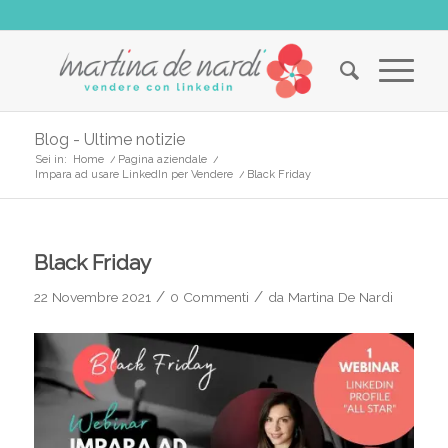
Blog - Ultime notizie
Sei in:
Home
/
Pagina aziendale
/
Impara ad usare LinkedIn per Vendere
/
Black Friday
Black Friday
/
/
22 Novembre 2021
0 Commenti
da
Martina De Nardi