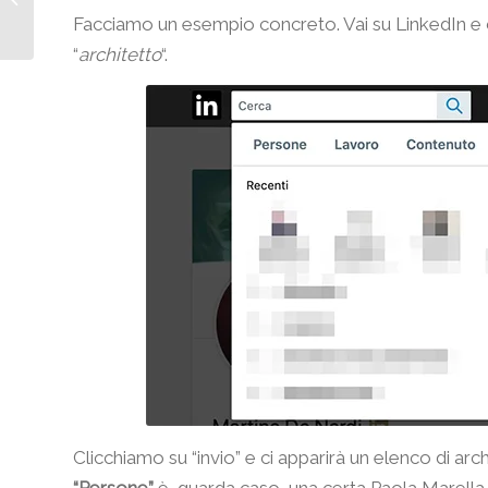
Facciamo un esempio concreto. Vai su LinkedIn e cli
regole più importanti
“
architetto
“.
Clicchiamo su “invio” e ci apparirà un elenco di arc
“Persone”
è, guarda caso, una certa Paola Marella.