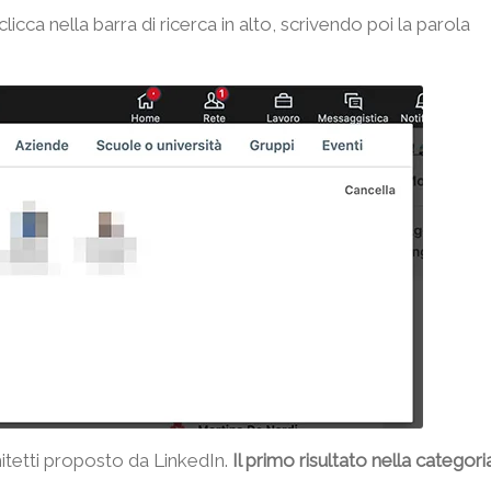
cca nella barra di ricerca in alto, scrivendo poi la parola
hitetti proposto da LinkedIn.
Il primo risultato nella categori