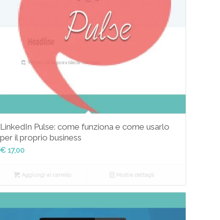
LinkedIn Pulse: come funziona e come usarlo
per il proprio business
€
17,00
Aggiungi al carrello
Mostra dettagli