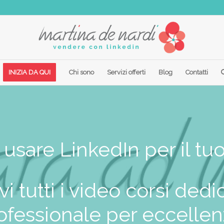
INIZIA DA QUI
Chi sono
Servizi offerti
Blog
Contatti
usare LinkedIn per il tu
i tutti i video corsi dedi
ofessionale per eccellen