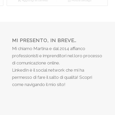
Aggiungi al carrello
Mostra dettagli
MI PRESENTO, IN BREVE..
Mi chiamo Martina e dal 2014 affianco
professionisti e imprenditori nel loro processo
di comunicazione online.
LinkedIn è il social network che mi ha
permesso di fare il salto di qualità! Scopri
come navigando il mio sito!