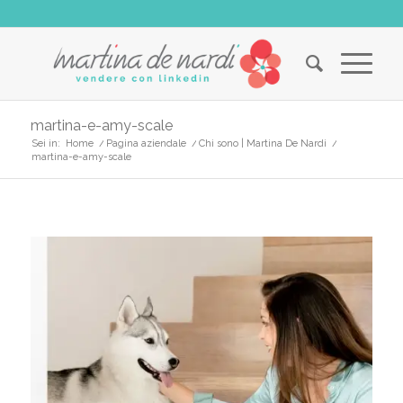
martina-e-amy-scale
Sei in:
Home
/
Pagina aziendale
/
Chi sono | Martina De Nardi
/
martina-e-amy-scale