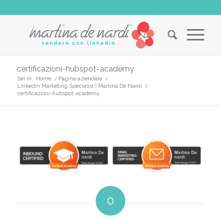
certificazioni-hubspot-academy
Sei in:
Home
/
Pagina aziendale
/
LinkedIn Marketing Specialist | Martina De Nardi
/
certificazioni-hubspot-academy
0