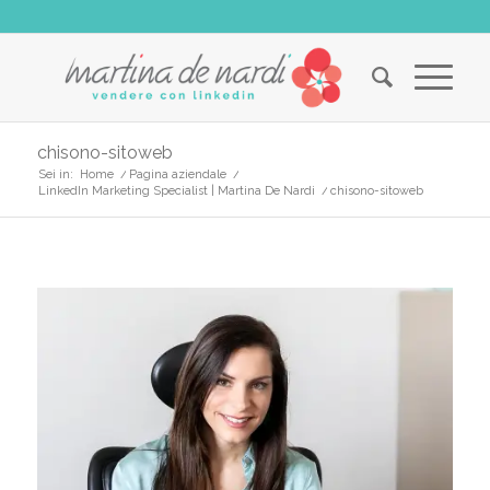
chisono-sitoweb
Sei in:
Home
/
Pagina aziendale
/
LinkedIn Marketing Specialist | Martina De Nardi
/
chisono-sitoweb