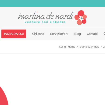
INIZIA DA QUI
Chi sono
Servizi offerti
Blog
Contatti
Sei in:
Home
/
Pagina aziendale
/
L