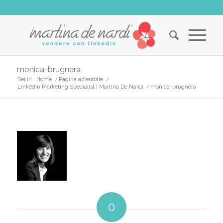
monica-brugnera
Sei in:
Home
/
Pagina aziendale
/
LinkedIn Marketing Specialist | Martina De Nardi
/
monica-brugnera
0