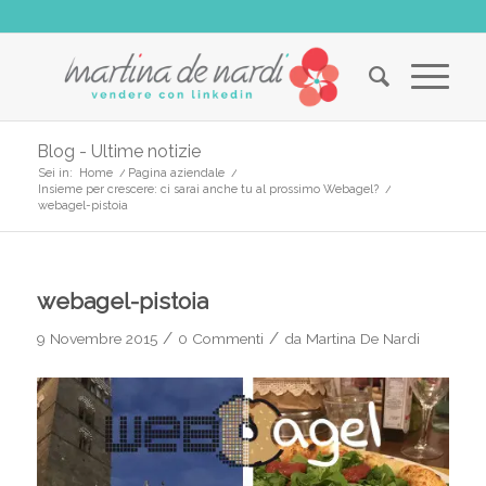
Blog - Ultime notizie
Sei in:
Home
/
Pagina aziendale
/
Insieme per crescere: ci sarai anche tu al prossimo Webagel?
/
webagel-pistoia
webagel-pistoia
/
/
9 Novembre 2015
0 Commenti
da
Martina De Nardi