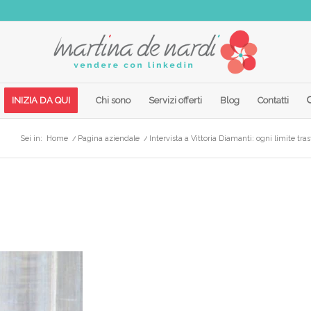
INIZIA DA QUI
Chi sono
Servizi offerti
Blog
Contatti
Sei in:
Home
/
Pagina aziendale
/
Intervista a Vittoria Diamanti: ogni limite tra