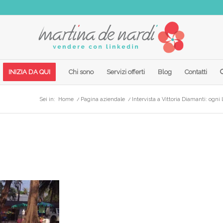
INIZIA DA QUI
Chi sono
Servizi offerti
Blog
Contatti
Sei in:
Home
/
Pagina aziendale
/
Intervista a Vittoria Diamanti: ogni 