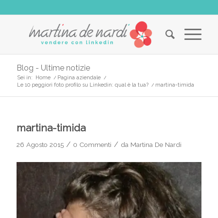
Blog - Ultime notizie
Sei in:
Home
/
Pagina aziendale
/
Le 10 peggiori foto profilo su Linkedin: qual è la tua?
/
martina-timida
martina-timida
/
/
26 Agosto 2015
0 Commenti
da
Martina De Nardi