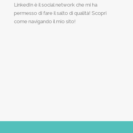
LinkedIn è il social network che mi ha
permesso di fare il salto di qualità! Scopri
come navigando il mio sito!