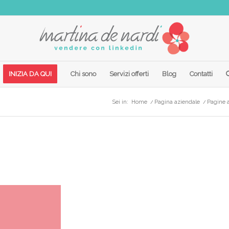
INIZIA DA QUI
Chi sono
Servizi offerti
Blog
Contatti
Sei in:
Home
/
Pagina aziendale
/
Pagine a