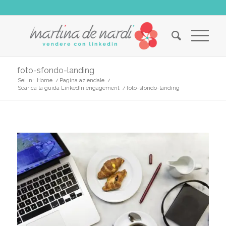
foto-sfondo-landing
Sei in:
Home
/
Pagina aziendale
/
Scarica la guida LinkedIn engagement
/
foto-sfondo-landing