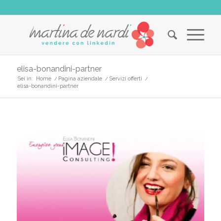
elisa-bonandini-partner
Sei in:
Home
/
Pagina aziendale
/
Servizi offerti
/
elisa-bonandini-partner