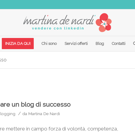
INIZIA DA QUI
Chi sono
Servizi offerti
Blog
Contatti
esso
reare un blog di successo
/
logging
da
Martina De Nardi
dire mettere in campo forza di volontà, competenza,