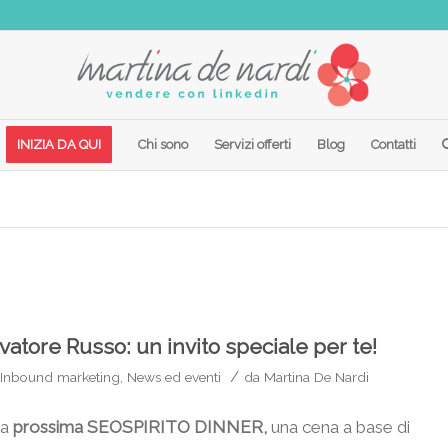
INIZIA DA QUI
Chi sono
Servizi offerti
Blog
Contatti
vatore Russo: un invito speciale per te!
/
Inbound marketing
,
News ed eventi
da
Martina De Nardi
la
prossima SEOSPIRITO DINNER,
una cena a base di