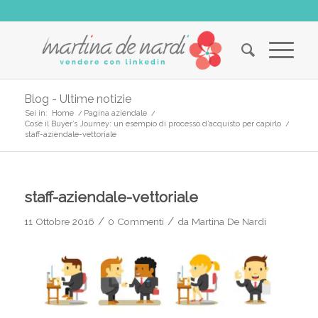
Blog - Ultime notizie
Sei in:
Home
/
Pagina aziendale
/
Cos’è il Buyer’s Journey: un esempio di processo d’acquisto per capirlo
/
staff-aziendale-vettoriale
staff-aziendale-vettoriale
/
/
11 Ottobre 2016
0 Commenti
da
Martina De Nardi