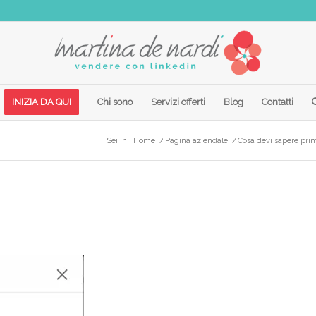
INIZIA DA QUI
Chi sono
Servizi offerti
Blog
Contatti
Sei in:
Home
/
Pagina aziendale
/
Cosa devi sapere prim