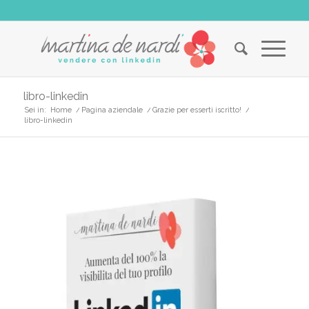
libro-linkedin
Sei in:
Home
/
Pagina aziendale
/
Grazie per esserti iscritto!
/
libro-linkedin