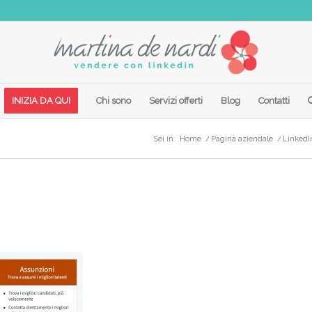
INIZIA DA QUI
Chi sono
Servizi offerti
Blog
Contatti
Sei in:
Home
/
Pagina aziendale
/
LinkedI