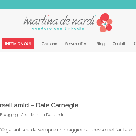
INIZIA DA QUI
Chi sono
Servizi offerti
Blog
Contatti
arseli amici – Dale Carnegie
/
Blogging
da
Martina De Nardi
ne
garantisce da sempre un maggior successo nel far fare