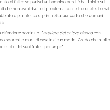
un dato di fatto: se punisci un bambino perchè ha dipinto sul
ati che non avrai risolto il problema con le tue urlate. Lo hai
abbiato e più infelice di prima. Stai pur certo che domani
sa.
a difendere: nominalo
Cavaliere del colore bianco
con
ssuno sporchi le mura di casa in alcun modo! Credo che molt
i suoi e dei suoi fratelli per un po’.