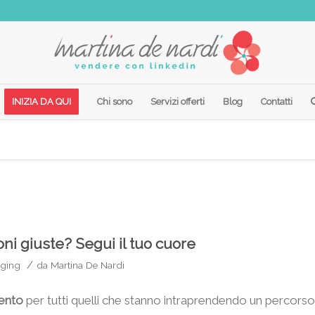
INIZIA DA QUI
Chi sono
Servizi offerti
Blog
Contatti
i giuste? Segui il tuo cuore
/
ging
da
Martina De Nardi
mento
per tutti quelli che stanno intraprendendo un percorso