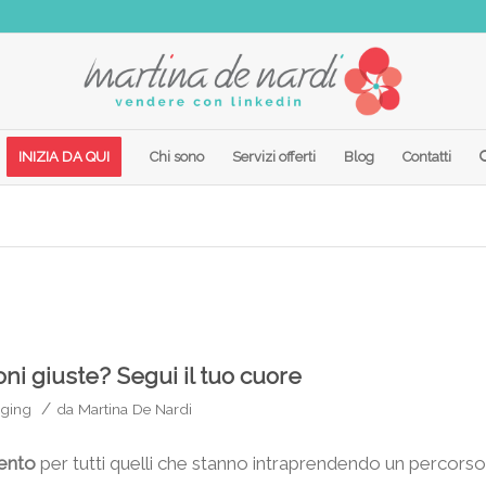
INIZIA DA QUI
Chi sono
Servizi offerti
Blog
Contatti
i giuste? Segui il tuo cuore
/
ging
da
Martina De Nardi
mento
per tutti quelli che stanno intraprendendo un percorso