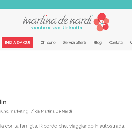
INIZIA DA QUI
Chi sono
Servizi offerti
Blog
Contatti
din
/
ound marketing
da
Martina De Nardi
cia con la famiglia. Ricordo che, viaggiando in autostrada,