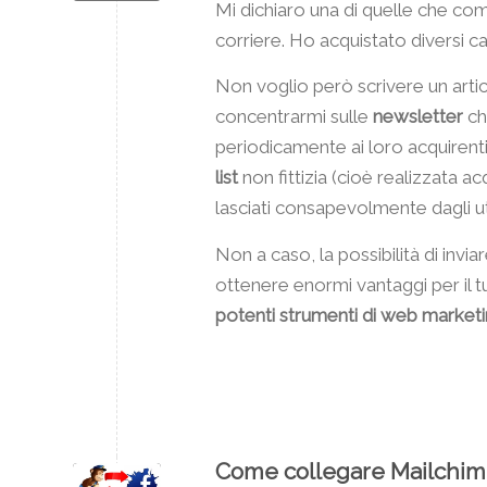
Mi dichiaro una di quelle che co
corriere. Ho acquistato diversi 
Non voglio però scrivere un arti
concentrarmi sulle
newsletter
ch
periodicamente ai loro acquirenti
list
non fittizia (cioè realizzata a
lasciati consapevolmente dagli ut
Non a caso, la possibilità di invi
ottenere enormi vantaggi per il tuo
potenti strumenti di web market
Come collegare Mailchimp