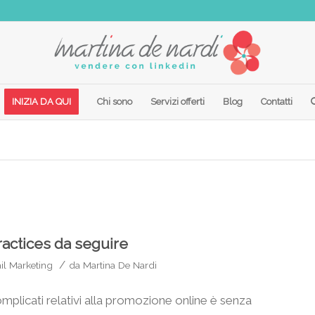
INIZIA DA QUI
Chi sono
Servizi offerti
Blog
Contatti
ractices da seguire
/
il Marketing
da
Martina De Nardi
omplicati relativi alla promozione online è senza