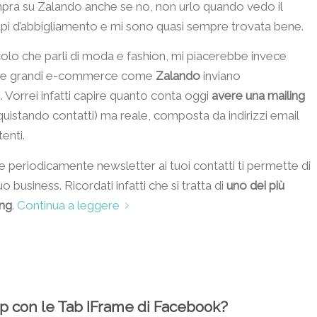
mpra su Zalando anche se no, non urlo quando vedo il
capi d’abbigliamento e mi sono quasi sempre trovata bene.
colo che parli di moda e fashion, mi piacerebbe invece
e grandi e-commerce come
Zalando
inviano
. Vorrei infatti capire quanto conta oggi
avere una mailing
cquistando contatti) ma reale, composta da indirizzi email
enti.
are periodicamente newsletter ai tuoi contatti ti permette di
 business. Ricordati infatti che si tratta di
uno dei più
ing
.
Continua a leggere
 con le Tab IFrame di Facebook?