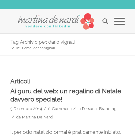
Tag Archivio per: dario vignali
Sei in:
Home
/
dario vignali
Articoli
Ai guru del web: un regalino di Natale
davvero speciale!
/
/
5 Dicembre 2014
0 Commenti
in
Personal Branding
/
da
Martina De Nardi
Il periodo natalizio ormai è praticamente iniziato.