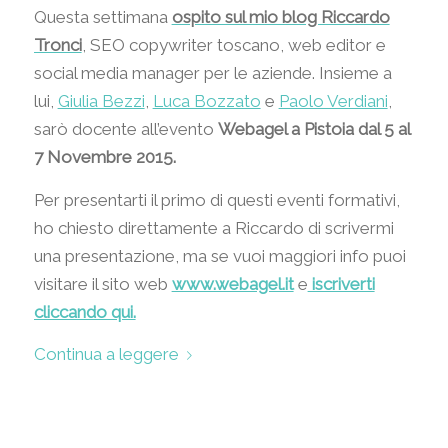
Questa settimana
ospito sul mio blog Riccardo
Tronci
, SEO copywriter toscano, web editor e
social media manager per le aziende. Insieme a
lui,
Giulia Bezzi
,
Luca Bozzato
e
Paolo Verdiani
,
sarò docente all’evento
Webagel a Pistoia dal 5 al
7 Novembre 2015.
Per presentarti il primo di questi eventi formativi,
ho chiesto direttamente a Riccardo di scrivermi
una presentazione, ma se vuoi maggiori info puoi
visitare il sito web
www.webagel.it
e
iscriverti
cliccando qui.
Continua a leggere