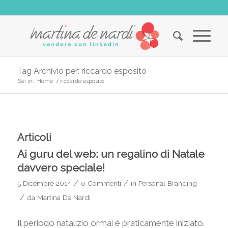
Tag Archivio per: riccardo esposito
Sei in:
Home
/
riccardo esposito
Articoli
Ai guru del web: un regalino di Natale
davvero speciale!
/
/
5 Dicembre 2014
0 Commenti
in
Personal Branding
/
da
Martina De Nardi
Il periodo natalizio ormai è praticamente iniziato.