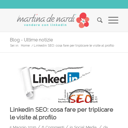
Blog - Ultime notizie
Sei in:
Home
/
Linkedin SEO: cosa fare per triplicare le visite al profilo
ha
ha
ha
ha
o:
o:
o:
o:
Linkedin SEO: cosa fare per triplicare
le visite al profilo
/
/
/
5 Maggio 2019
6 Commenti
in
Social Media
da