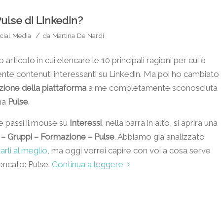
ulse di Linkedin?
/
cial Media
da
Martina De Nardi
o articolo in cui elencare le 10 principali ragioni per cui è
te contenuti interessanti su Linkedin. Ma poi ho cambiato
zione della piattaforma
a me completamente sconosciuta
ama
Pulse
.
e passi il mouse su
Interessi
, nella barra in alto, si aprirà una
– Gruppi – Formazione – Pulse
. Abbiamo già analizzato
rli al meglio,
ma oggi vorrei capire con voi a cosa serve
lencato: Pulse.
Continua a leggere