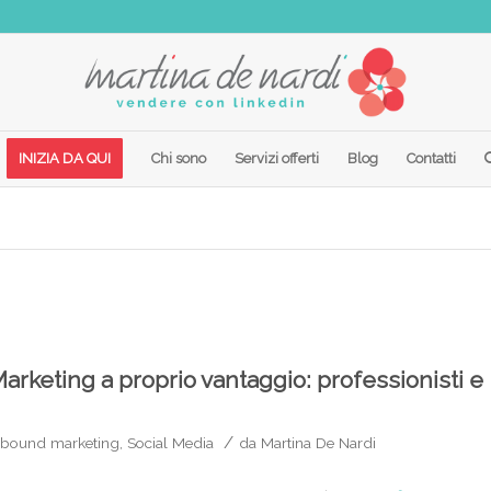
INIZIA DA QUI
Chi sono
Servizi offerti
Blog
Contatti
arketing a proprio vantaggio: professionisti e
/
nbound marketing
,
Social Media
da
Martina De Nardi