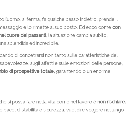
 l’uomo, si ferma, fa qualche passo indietro, prende il
vo messaggio e lo rimette al suo posto. Ed ecco come
con
el cuore dei passanti,
la situazione cambia subito,
na splendida ed incredibile.
rcando di concetrarsi non tanto sulle caratteristiche del
nsapevolezze, sugli affetti e sulle emozioni delle persone,
bio di prospettive totale,
garantendo o un enorme
he si possa fare nella vita come nel lavoro è
non rischiare.
à e pace, di stabilità e sicurezza, vuol dire volgere nel lungo