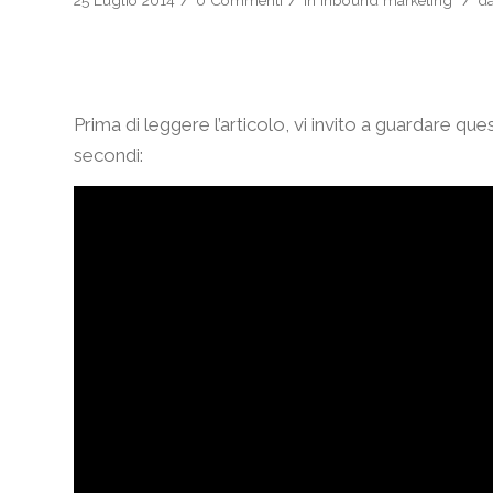
/
/
/
25 Luglio 2014
0 Commenti
in
Inbound marketing
d
Prima di leggere l’articolo, vi invito a guardare qu
secondi: