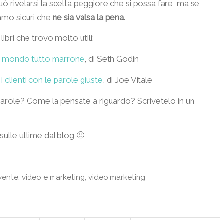
 può rivelarsi la scelta peggiore che si possa fare, ma se
siamo sicuri che
ne sia valsa la pena.
ibri che trovo molto utili:
 un mondo tutto marrone
, di Seth Godin
 clienti con le parole giuste
, di Joe Vitale
e parole? Come la pensate a riguardo? Scrivetelo in un
sulle ultime dal blog 🙂
vente
,
video e marketing
,
video marketing