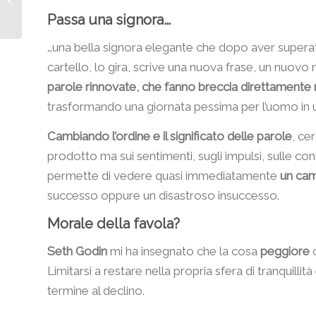
efficaci
Passa una signora…
…una bella signora elegante che dopo aver superato
cartello, lo gira, scrive una nuova frase, un nuo
parole rinnovate, che fanno breccia direttamente n
trasformando una giornata pessima per l’uomo in u
Cambiando l’ordine e il significato delle parole
, ce
prodotto ma sui sentimenti, sugli impulsi, sulle co
permette di vedere quasi immediatamente
un cam
successo oppure un disastroso insuccesso.
Morale della favola?
Seth Godin
mi ha insegnato che la cosa
peggiore
c
Limitarsi a restare nella propria sfera di tranquillit
termine al declino.