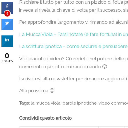
Rischiare il tutto per tutto con un pizzico di follia
invece si rivela la chiave di volta per il successo, 
0
Per approfondire l’argomento vi rimando ad alcuni l
La Mucca Viola – Farsi notare (e fare fortuna) in
La scrittura ipnotica – come sedurre e persuadere i
0
Vi è piaciuto il video? Ci credete nel potere dell
SHARES
commento qui sotto, mi raccomando 🙂
Iscrivetevi alla newsletter per rimanere aggiornati 
Alla prossima 🙂
Tags:
la mucca viola
,
parole ipnotiche
,
video commo
Condividi questo articolo