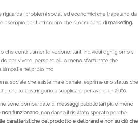
e riguarda i problemi sociali ed economici che trapelano da
me esempio per tutti coloro che si occupano di
marketing.
iò che continuamente vedono; tanti individui ogni giorno si
oldo per vivere, persone più o meno sfortunate che
 simpatia nel prossimo.
ma sociale che esiste ma è banale, esprime uno status ch
isiche che lo costringono a supplicare per avere un
aiuto.
rsone sono bombardate di
messaggi pubblicitari
più o meno
e
non funzionano
, non danno il risultato sperato perchè
le caratteristiche del prodotto e del brand e non su ciò che