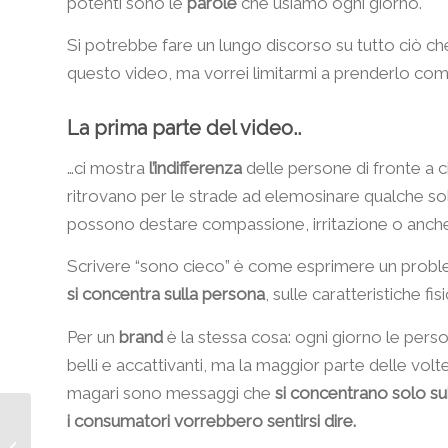
potenti sono le
parole
che usiamo ogni giorno.
Si potrebbe fare un lungo discorso su tutto ciò ch
questo video, ma vorrei limitarmi a prenderlo co
La prima parte del video..
…ci mostra
l’indifferenza
delle persone di fronte a c
ritrovano per le strade ad elemosinare qualche s
possono destare compassione, irritazione o anche
Scrivere “sono cieco” è come esprimere un proble
si concentra sulla persona
, sulle caratteristiche f
Per un
brand
è la stessa cosa: ogni giorno le pe
belli e accattivanti, ma la maggior parte delle volt
magari sono messaggi che
si concentrano solo sul
i consumatori vorrebbero sentirsi dire.
Il caso Peugeot 308:
emozionare per essere