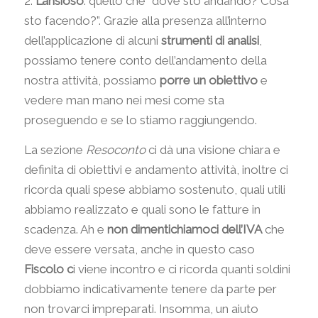
2.
L’ansioso
: quello che “dove sto andando? Cosa
sto facendo?”. Grazie alla presenza all’interno
dell’applicazione di alcuni
strumenti di analisi
,
possiamo tenere conto dell’andamento della
nostra attività, possiamo
porre un obiettivo
e
vedere man mano nei mesi come sta
proseguendo e se lo stiamo raggiungendo.
La sezione
Resoconto
ci dà una visione chiara e
definita di obiettivi e andamento attività, inoltre ci
ricorda quali spese abbiamo sostenuto, quali utili
abbiamo realizzato e quali sono le fatture in
scadenza. Ah e
non dimentichiamoci dell’IVA
che
deve essere versata, anche in questo caso
Fiscolo c
i viene incontro e ci ricorda quanti soldini
dobbiamo indicativamente tenere da parte per
non trovarci impreparati. Insomma, un aiuto