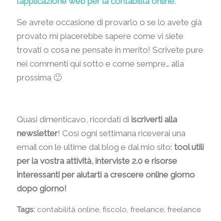
l’applicazione web per la contabilità online.
Se avrete occasione di provarlo o se lo avete già
provato mi piacerebbe sapere come vi siete
trovati o cosa ne pensate in merito! Scrivete pure
nei commenti qui sotto e come sempre… alla
prossima 🙂
Quasi dimenticavo, ricordati di
iscriverti alla
newsletter
! Così ogni settimana riceverai una
email con le ultime dal blog e dal mio sito:
tool utili
per la vostra attività, interviste 2.0 e risorse
interessanti per aiutarti a crescere online giorno
dopo giorno!
Tags:
contabilità online
,
fiscolo
,
freelance
,
freelance