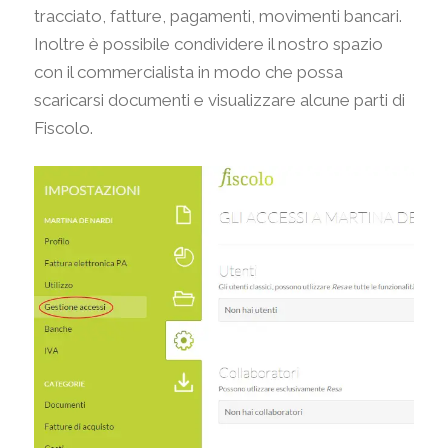
tracciato, fatture, pagamenti, movimenti bancari.
Inoltre è possibile condividere il nostro spazio
con il commercialista in modo che possa
scaricarsi documenti e visualizzare alcune parti di
Fiscolo.