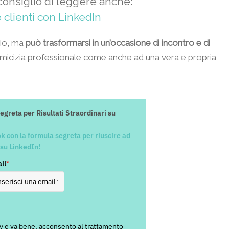
consiglio di leggere anche:
 clienti con LinkedIn
gio, ma
può trasformarsi in un’occasione di incontro e di
amicizia professionale come anche ad una vera e propria
greta per Risultati Straordinari su
k con la formula segreta per riuscire ad
 su LinkedIn!
il
*
icy e va bene, acconsento al trattamento