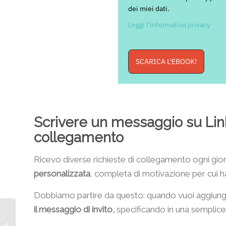
dei miei dati.
Leggi l'informativa privacy
SCARICA L'EBOOK!
Scrivere un messaggio su Linked
collegamento
Ricevo diverse richieste di collegamento ogni gio
personalizzata
, completa di motivazione per cui h
Dobbiamo partire da questo: quando vuoi aggiung
il messaggio di invito,
specificando in una semplice 
Linkedin SEO: cosa fare
per triplicare le visite al