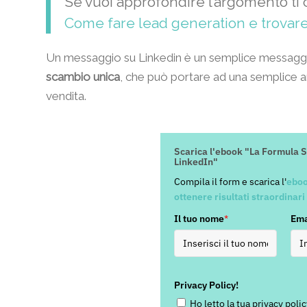
Se vuoi approfondire l’argomento ti 
Come fare lead generation e trovare
Un messaggio su Linkedin è un semplice messag
scambio unica
, che può portare ad una semplice 
vendita.
Scarica l'ebook "La Formula Se
LinkedIn"
Compila il form e scarica l'
eboo
ottenere risultati straordinari
Il tuo nome
*
Ema
Privacy Policy!
Ho letto la tua privacy pol