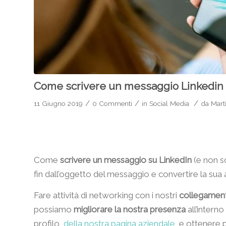
Come scrivere un messaggio Linkedin
/
/
/
11 Giugno 2019
0 Commenti
in
Social Media
da
Mart
Come
scrivere un messaggio su LinkedIn
(e non so
fin dall’oggetto del messaggio e convertire la sua
Fare attività di networking con i nostri
collegament
possiamo
migliorare la nostra presenza
all’interno
profilo,
della nostra pagina aziendale
, e ottenere pi