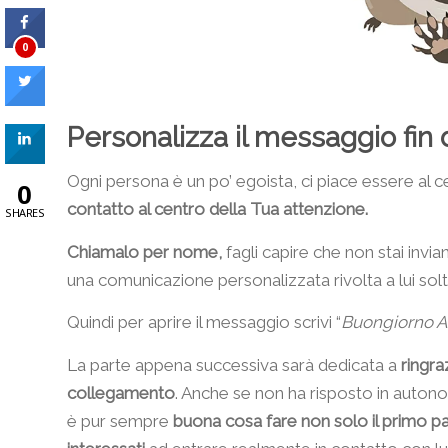
0
Personalizza il messaggio fin da
Ogni persona è un po’ egoista, ci piace essere al c
0
contatto al centro della Tua attenzione.
SHARES
Chiamalo per nome,
fagli capire che non stai invi
una comunicazione personalizzata rivolta a lui sol
Quindi per aprire il messaggio scrivi “
Buongiorno A
La parte appena successiva sarà dedicata a
ringra
collegamento
. Anche se non ha risposto in autonom
è pur sempre
buona cosa fare non solo il primo p