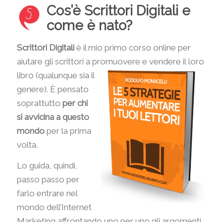
Cos’è Scrittori Digitali e
come è nato?
Scrittori Digitali
è il mio primo corso online per
aiutare gli scrittori a promuovere e vendere il
loro
libro (qualunque sia il
genere). È pensato
soprattutto
per chi
si avvicina a questo
mondo
per la prima
volta.
Lo guida, quindi,
passo passo per
farlo entrare nel
mondo dell’Internet
Marketing affrontando uno per uno gli argomenti