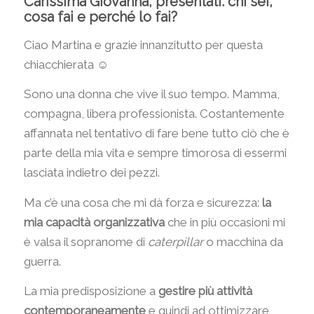
Carissima Giovanna, presentati: chi sei,
cosa fai e perché lo fai?
Ciao Martina e grazie innanzitutto per questa
chiacchierata ☺
Sono una donna che vive il suo tempo. Mamma,
compagna, libera professionista. Costantemente
affannata nel tentativo di fare bene tutto ciò che è
parte della mia vita e sempre timorosa di essermi
lasciata indietro dei pezzi.
Ma c’è una cosa che mi dà forza e sicurezza:
la
mia capacità organizzativa
che in più occasioni mi
è valsa il sopranome di
caterpillar
o macchina da
guerra.
La mia predisposizione a
gestire più attività
contemporaneamente
e quindi ad ottimizzare