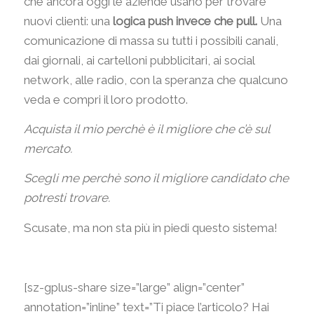
che ancora oggi le aziende usano per trovare
nuovi clienti: una
logica push invece che pull.
Una
comunicazione di massa su tutti i possibili canali,
dai giornali, ai cartelloni pubblicitari, ai social
network, alle radio, con la speranza che qualcuno
veda e compri il loro prodotto.
Acquista il mio perchè è il migliore che c’è sul
mercato.
Scegli me perchè sono il migliore candidato che
potresti trovare.
Scusate, ma non sta più in piedi questo sistema!
[sz-gplus-share size=”large” align=”center”
annotation=”inline” text=”Ti piace l’articolo? Hai