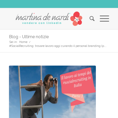
Blog - Ultime notizie
Sei in:
Home
/
#SocialRecruiting: trovare lavoro oggi curando il personal branding (p...
ha
o: