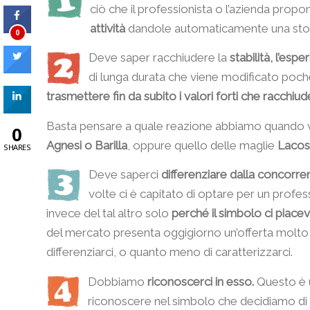
ciò che il professionista o l’azienda prop
attività
dandole automaticamente una stor
0
Deve saper racchiudere la
stabilità, l’esp
di lunga durata che viene modificato poche
trasmettere fin da subito i valori forti che racchiud
Basta pensare a quale reazione abbiamo quando v
0
Agnesi o Barilla
, oppure quello delle maglie
Lacos
SHARES
Deve saperci
differenziare dalla concorre
volte ci è capitato di optare per un profess
invece del tal altro solo
perché il simbolo ci piacev
del mercato presenta oggigiorno un’offerta molto
differenziarci, o quanto meno di caratterizzarci.
Dobbiamo
riconoscerci in esso.
Questo è 
riconoscere nel simbolo che decidiamo di