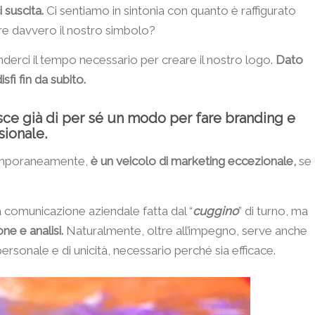
suscita.
Ci sentiamo in sintonia con quanto è raffigurato
e davvero il nostro simbolo?
derci il tempo necessario per creare il nostro logo.
Dato
fi fin da subito.
sce già di per sé un modo per fare branding e
sionale.
temporaneamente,
è un veicolo di marketing eccezionale,
se
 comunicazione aziendale fatta dal “
cuggino
” di turno, ma
e e analisi.
Naturalmente, oltre all’impegno, serve anche
ersonale e di unicità, necessario perché sia efficace.