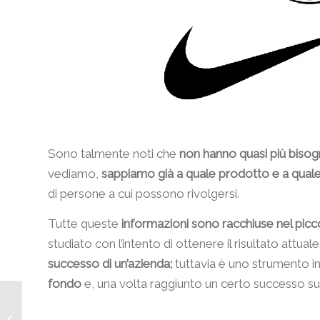
Sono talmente noti che
non hanno quasi più bisog
vediamo,
sappiamo già a quale prodotto e a quale
di persone a cui possono rivolgersi.
Tutte queste
informazioni sono racchiuse nel picc
studiato con l’intento di ottenere il risultato attua
successo di un’azienda;
tuttavia è uno strumento i
fondo
e, una volta raggiunto un certo successo sul
Come gestire i contatti
di Linkedin usando i