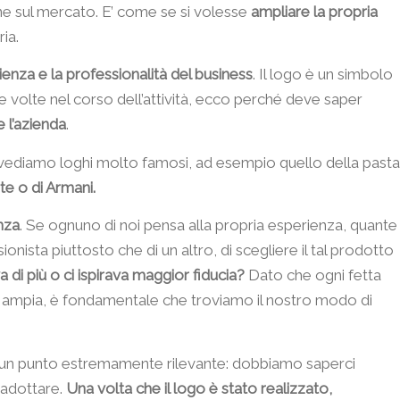
one sul mercato. E’ come se si volesse
ampliare la propria
ia.
erienza e la professionalità del business
. Il logo è un simbolo
 volte nel corso dell’attività, ecco perché deve saper
e l’azienda
.
ediamo loghi molto famosi, ad esempio quello della pasta
te o di Armani.
nza
. Se ognuno di noi pensa alla propria esperienza, quante
ionista piuttosto che di un altro, di scegliere il tal prodotto
a di più o ci ispirava maggior fiducia?
Dato che ogni fetta
 ampia, è fondamentale che troviamo il nostro modo di
un punto estremamente rilevante: dobbiamo saperci
 adottare.
Una volta che il logo è stato realizzato,