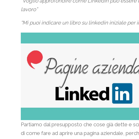
“
Voglio approfondire come Linkedin può essere uti
lavoro”
“M
i puoi indicare un libro su linkedin iniziale per 
Partiamo dal presupposto che cose già dette e scrit
di come fare ad aprire una pagina aziendale, perc