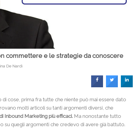
 non commettere e le strategie da conoscere
ina De Nardi
 di cose, prima fra tutte che niente può mai essere dato
ovano molti articoli su tanti argomenti diversi, che
di Inbound Marketing più efficaci.
Ma nonostante tutto
o su quegli argomenti che credevo di avere già battuto.