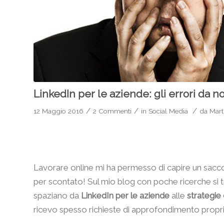
LinkedIn per le aziende: gli errori da
/
/
/
12 Maggio 2016
2 Commenti
in
Social Media
da
Mart
Lavorare online mi ha permesso di capire un sacco
per scontato! Sul mio blog con poche ricerche si tr
spaziano da
LinkedIn per le aziende
alle
strategie 
ricevo spesso richieste di approfondimento propri