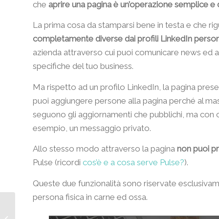
che
aprire una pagina è un’operazione semplice e de
La prima cosa da stamparsi bene in testa e che rig
completamente diverse dai profili LinkedIn person
azienda attraverso cui puoi comunicare news ed agg
specifiche del tuo business.
Ma rispetto ad un profilo LinkedIn, la pagina pres
puoi aggiungere persone alla pagina perché al ma
seguono gli aggiornamenti che pubblichi, ma con c
esempio, un messaggio privato.
Allo stesso modo attraverso la pagina
non puoi p
Pulse (ricordi
cos’è e a cosa serve Pulse?
).
Queste due funzionalità sono riservate esclusivame
persona fisica in carne ed ossa.
Intervista a Giovanna
Vitacca: senza passione