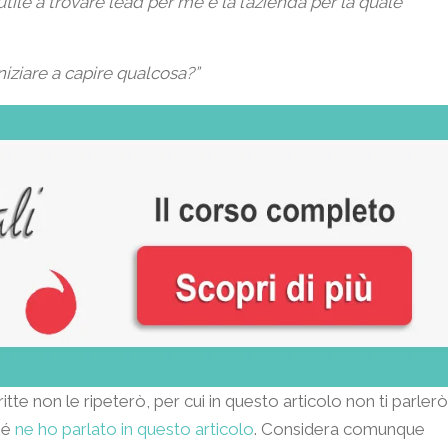
le a trovare lead per me e la l’azienda per la quale
iniziare a capire qualcosa?”
te non le ripeterò, per cui in questo articolo non ti parlerò
hé
ne ho parlato in questo articolo
. Considera comunque