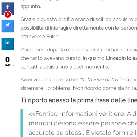
appunto.
0
Grazie a questo profilo erano riusciti ad acquisire
possibilità di interagire direttamente con le person
attraverso Pulse.
Pochi mesi dopo la mia consulenza, mi hanno richi
0
che tanto avevano curato, in quanto
LinkedIn lo 
SHARES
contatti acquisiti fino a quel momento.
Avrei voluto urlare un bel
“te l’avevo detto!”
ma ovvi
sistemare il problema. Non ricordo come sia finit
Ti riporto adesso la prima frase delle lin
<<Fornisci informazioni veritiere. A dif
membri devono essere persone che d
accurate su stessi. È vietato fornire 