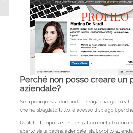
ogni entusiasmo si
smorza
Perché non posso creare un p
aziendale?
Se ti poni questa domanda e magari hai già creato u
che hai sbagliato tutto, e adesso ti spiego il perc
Qualche tempo fa sono entrata in contatto con un
aperto sia la pagina aziendale, sia il profilo aziend