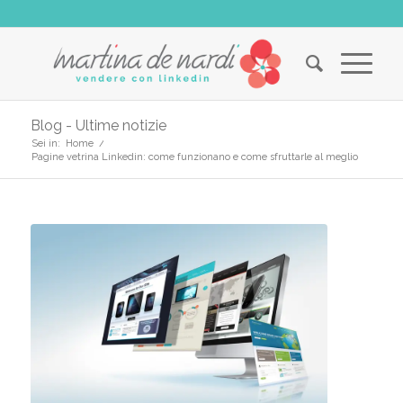
Blog - Ultime notizie
Sei in:
Home
/
Pagine vetrina Linkedin: come funzionano e come sfruttarle al meglio
ha
ha
o:
o: