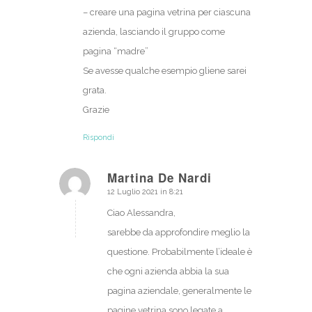
– creare una pagina vetrina per ciascuna
azienda, lasciando il gruppo come
pagina “madre”
Se avesse qualche esempio gliene sarei
grata.
Grazie
Rispondi
Martina De Nardi
12 Luglio 2021 in 8:21
dice:
Ciao Alessandra,
sarebbe da approfondire meglio la
questione. Probabilmente l’ideale è
che ogni azienda abbia la sua
pagina aziendale, generalmente le
pagine vetrina sono legate a