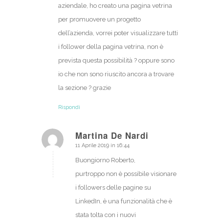
aziendale, ho creato una pagina vetrina
per promuovere un progetto
dell’azienda, vorrei poter visualizzare tutti
i follower della pagina vetrina, non è
prevista questa possibilità ? oppure sono
io che non sono riuscito ancora a trovare
la sezione ? grazie
Rispondi
Martina De Nardi
11 Aprile 2019 in 16:44
dice:
Buongiorno Roberto,
purtroppo non è possibile visionare
i followers delle pagine su
LinkedIn, è una funzionalità che è
stata tolta con i nuovi