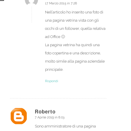
17 Marzo 2015 in 7:28
dice:
Nell’articolo ho inserito una foto di
una pagina vetrina vista con gli
occhi di un follower, quella relativa
ad Office 🙂
La pagina vetrina ha quindi una
foto copertina e una descrizione,
molto simile alla pagina aziendale
principale.
Rispondi
Roberto
7 Aprile 2019 in 8:03
dice:
Sono amministratore di una pagina